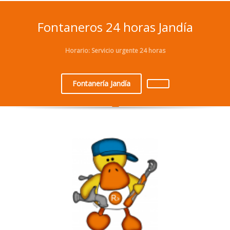
Fontaneros 24 horas Jandía
Horario: Servicio urgente 24 horas
Fontanería Jandía