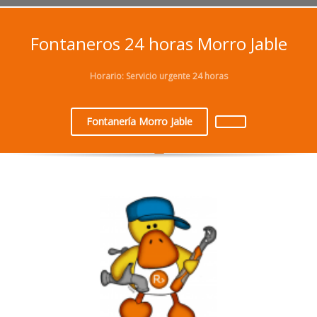
Fontaneros 24 horas Morro Jable
Horario: Servicio urgente 24 horas
Fontanería Morro Jable