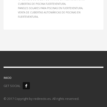
CUBIERTAS DE PISCINA FUERTEVENTURA
PANELES SOLARES PARA PISCINAS EN FUERTEVENTURA
VENTA DE CUBIERTAS AUTOMÁRICAS DE PISCINAS EN
FUERTEVENTURA
INICIO
GET SOCIAL
© 2017 Copyright by redirecto.es. All rights reserved.