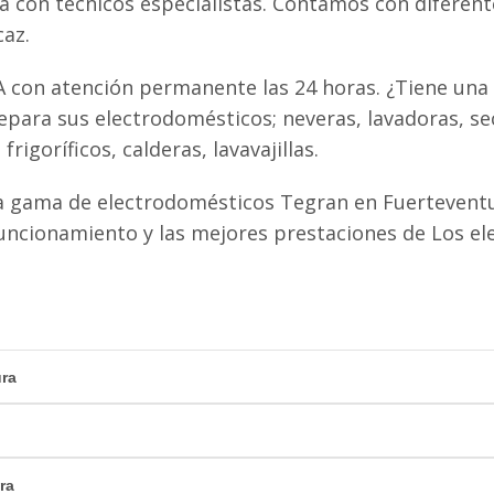
ta con técnicos especialistas. Contamos con diferen
caz.
 con atención permanente las 24 horas. ¿Tiene una 
para sus electrodomésticos; neveras, lavadoras, se
igoríficos, calderas, lavavajillas.
a gama de electrodomésticos Tegran en Fuerteventu
uncionamiento y las mejores prestaciones de Los e
ura
ra