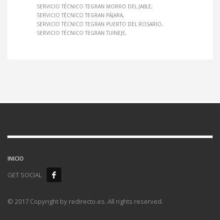
SERVICIO TÉCNICO TEGRAN MORRO DEL JABLE
SERVICIO TÉCNICO TEGRAN PÁJARA
SERVICIO TÉCNICO TEGRAN PUERTO DEL ROSARIO
SERVICIO TÉCNICO TEGRAN TUINEJE
INICIO
GET SOCIAL
© 2017 Copyright by redirecto.es. All rights reserved.