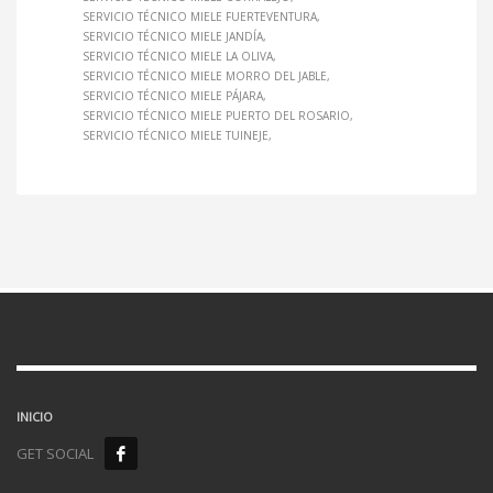
SERVICIO TÉCNICO MIELE FUERTEVENTURA
SERVICIO TÉCNICO MIELE JANDÍA
SERVICIO TÉCNICO MIELE LA OLIVA
SERVICIO TÉCNICO MIELE MORRO DEL JABLE
SERVICIO TÉCNICO MIELE PÁJARA
SERVICIO TÉCNICO MIELE PUERTO DEL ROSARIO
SERVICIO TÉCNICO MIELE TUINEJE
INICIO
GET SOCIAL