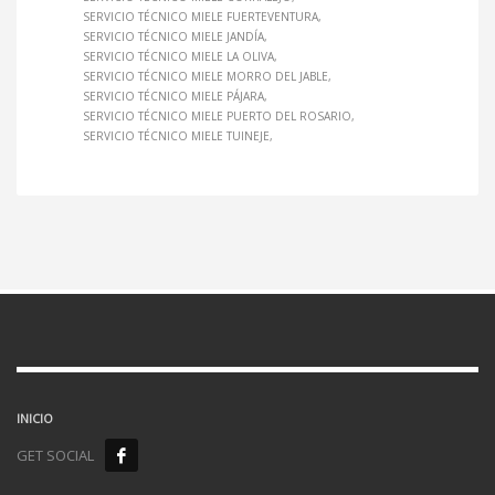
SERVICIO TÉCNICO MIELE FUERTEVENTURA
SERVICIO TÉCNICO MIELE JANDÍA
SERVICIO TÉCNICO MIELE LA OLIVA
SERVICIO TÉCNICO MIELE MORRO DEL JABLE
SERVICIO TÉCNICO MIELE PÁJARA
SERVICIO TÉCNICO MIELE PUERTO DEL ROSARIO
SERVICIO TÉCNICO MIELE TUINEJE
INICIO
GET SOCIAL