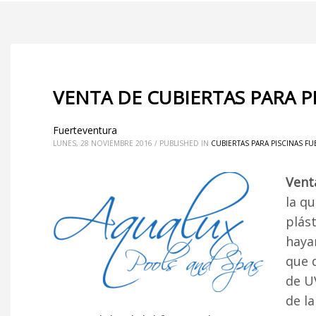
VENTA DE CUBIERTAS PARA 
Fuerteventura
LUNES, 28 NOVIEMBRE 2016
/
PUBLISHED IN
CUBIERTAS PARA PISCINAS F
Vent
la q
plás
haya
que 
de UV
de l