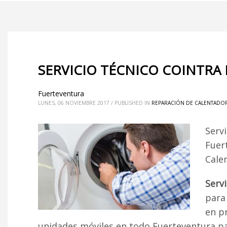
SERVICIO TÉCNICO COINTRA
Fuerteventura
LUNES, 06 NOVIEMBRE 2017
/
PUBLISHED IN
REPARACIÓN DE CALENTADOR
Serv
Fuer
Cale
Serv
para 
en p
unidades móviles en todo Fuerteventura par