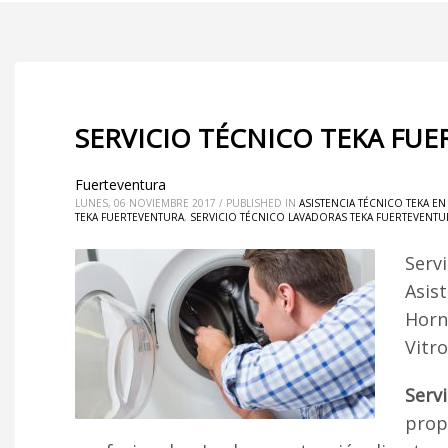
SERVICIO TÉCNICO TEKA FU
Fuerteventura
LUNES, 06 NOVIEMBRE 2017
/
PUBLISHED IN
ASISTENCIA TÉCNICO TEKA E
TEKA FUERTEVENTURA
,
SERVICIO TÉCNICO LAVADORAS TEKA FUERTEVENTU
Serv
Asist
Horn
Vitr
Serv
propo