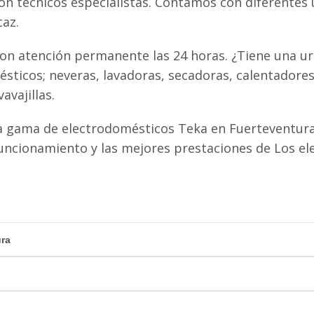
con técnicos especialistas. Contamos con diferentes
caz.
on atención permanente las 24 horas. ¿Tiene una ur
sticos; neveras, lavadoras, secadoras, calentadores
avajillas.
a gama de electrodomésticos Teka en Fuerteventura
uncionamiento y las mejores prestaciones de Los e
ura