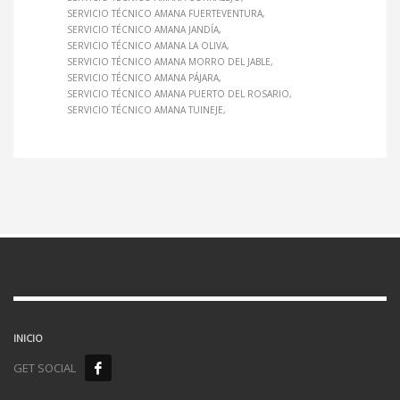
SERVICIO TÉCNICO AMANA FUERTEVENTURA
SERVICIO TÉCNICO AMANA JANDÍA
SERVICIO TÉCNICO AMANA LA OLIVA
SERVICIO TÉCNICO AMANA MORRO DEL JABLE
SERVICIO TÉCNICO AMANA PÁJARA
SERVICIO TÉCNICO AMANA PUERTO DEL ROSARIO
SERVICIO TÉCNICO AMANA TUINEJE
INICIO
GET SOCIAL