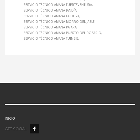
SERVICIO TÉCNICO AMANA FUERTEVENTURA
SERVICIO TÉCNICO AMANA JANDÍA
SERVICIO TÉCNICO AMANA LA OLIVA
SERVICIO TÉCNICO AMANA MORRO DEL JABLE
SERVICIO TÉCNICO AMANA PÁJARA
SERVICIO TÉCNICO AMANA PUERTO DEL ROSARIO
SERVICIO TÉCNICO AMANA TUINEJE
INICIO
GET SOCIAL