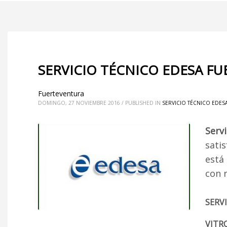
SERVICIO TÉCNICO EDESA F
Fuerteventura
DOMINGO, 27 NOVIEMBRE 2016
/
PUBLISHED IN
SERVICIO TÉCNICO EDES
Serv
sati
está
con 
SERV
VITR