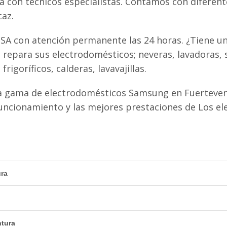
ta con técnicos especialistas. Contamos con diferen
caz.
SA con atención permanente las 24 horas. ¿Tiene una
epara sus electrodomésticos; neveras, lavadoras, 
igoríficos, calderas, lavavajillas.
a gama de electrodomésticos Samsung en Fuerteven
uncionamiento y las mejores prestaciones de Los e
ura
tura