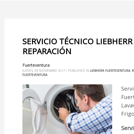
SERVICIO TÉCNICO LIEBHER
REPARACIÓN
Fuerteventura
JUEVES, 09 NOVIEMBRE 2017
/
PUBLISHED IN
LIEBHERR FUERTEVENTURA
,
R
FUERTEVENTURA
Serv
Fuer
Lava
Frig
Serv