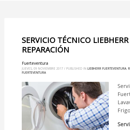
SERVICIO TÉCNICO LIEBHER
REPARACIÓN
Fuerteventura
JUEVES, 09 NOVIEMBRE 2017
/
PUBLISHED IN
LIEBHERR FUERTEVENTURA
,
R
FUERTEVENTURA
Serv
Fuer
Lava
Frig
Serv