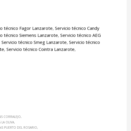
io técnico Fagor Lanzarote
,
Servicio técnico Candy
io técnico Siemens Lanzarote
,
Servicio técnico AEG
,
Servicio técnico Smeg Lanzarote
,
Servicio técnico
ote
,
Servicio técnico Cointra Lanzarote
,
NS CORRALEJO
LA OLIVA
NS PUERTO DEL ROSARIO