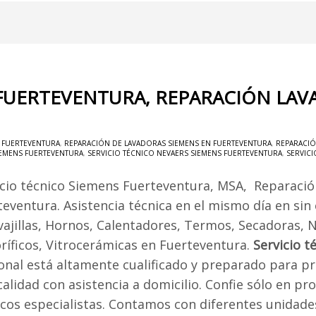
 FUERTEVENTURA, REPARACIÓN LAV
S FUERTEVENTURA
,
REPARACIÓN DE LAVADORAS SIEMENS EN FUERTEVENTURA
,
REPARACIÓ
IEMENS FUERTEVENTURA
,
SERVICIO TÉCNICO NEVAERS SIEMENS FUERTEVENTURA
,
SERVICI
icio técnico Siemens Fuerteventura, MSA, Reparaci
teventura. Asistencia técnica en el mismo día en sin
vajillas, Hornos, Calentadores, Termos, Secadoras, 
oríficos, Vitrocerámicas en Fuerteventura.
Servicio 
onal está altamente cualificado y preparado para pro
calidad con asistencia a domicilio. Confie sólo en p
icos especialistas. Contamos con diferentes unidad