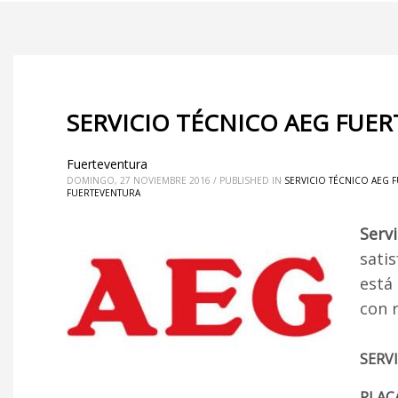
SERVICIO TÉCNICO AEG FUE
Fuerteventura
DOMINGO, 27 NOVIEMBRE 2016
/
PUBLISHED IN
SERVICIO TÉCNICO AEG 
FUERTEVENTURA
Serv
satis
está
con 
SERV
PLAC