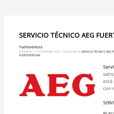
SERVICIO TÉCNICO AEG FUE
Fuerteventura
DOMINGO, 27 NOVIEMBRE 2016
/
PUBLISHED IN
SERVICIO TÉCNICO AEG 
FUERTEVENTURA
Serv
satis
está
con 
SERV
PLAC