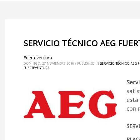
SERVICIO TÉCNICO AEG FUE
Fuerteventura
DOMINGO, 27 NOVIEMBRE 2016
/
PUBLISHED IN
SERVICIO TÉCNICO AEG 
FUERTEVENTURA
Serv
satis
está
con 
SERV
PLAC