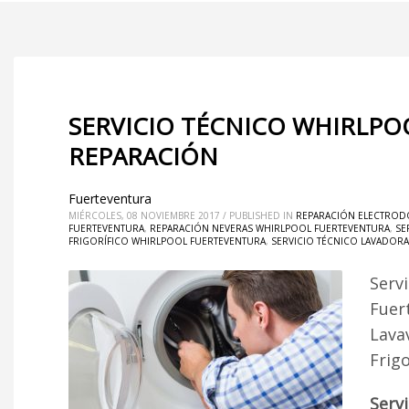
SERVICIO TÉCNICO WHIRLPO
REPARACIÓN
Fuerteventura
MIÉRCOLES, 08 NOVIEMBRE 2017
/
PUBLISHED IN
REPARACIÓN ELECTROD
FUERTEVENTURA
,
REPARACIÓN NEVERAS WHIRLPOOL FUERTEVENTURA
,
SE
FRIGORÍFICO WHIRLPOOL FUERTEVENTURA
,
SERVICIO TÉCNICO LAVADOR
Serv
Fuer
Lava
Frig
Serv