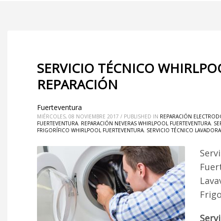
SERVICIO TÉCNICO WHIRLPO
REPARACIÓN
Fuerteventura
MIÉRCOLES, 08 NOVIEMBRE 2017
/
PUBLISHED IN
REPARACIÓN ELECTROD
FUERTEVENTURA
,
REPARACIÓN NEVERAS WHIRLPOOL FUERTEVENTURA
,
SE
FRIGORÍFICO WHIRLPOOL FUERTEVENTURA
,
SERVICIO TÉCNICO LAVADOR
Serv
Fuer
Lava
Frig
Serv