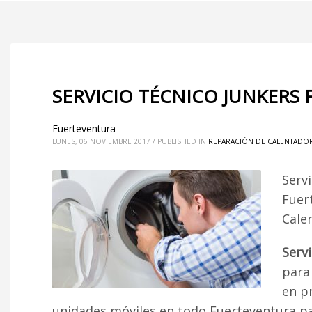
SERVICIO TÉCNICO JUNKERS
Fuerteventura
LUNES, 06 NOVIEMBRE 2017
/
PUBLISHED IN
REPARACIÓN DE CALENTADOR
Serv
Fuer
Cale
Serv
para 
en p
unidades móviles en todo Fuerteventura par