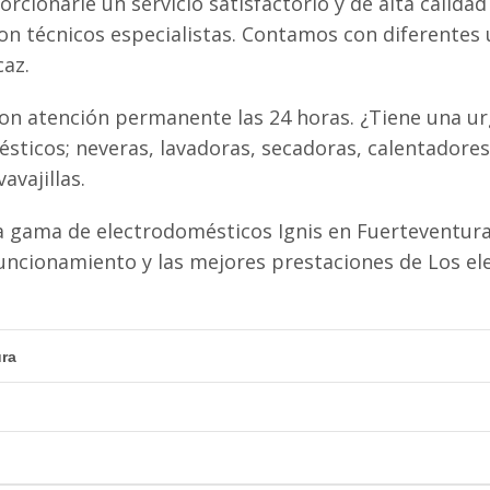
rcionarle un servicio satisfactorio y de alta calidad
con técnicos especialistas. Contamos con diferentes
caz.
con atención permanente las 24 horas. ¿Tiene una ur
sticos; neveras, lavadoras, secadoras, calentadores
avajillas.
 gama de electrodomésticos Ignis en Fuerteventura.
uncionamiento y las mejores prestaciones de Los e
ura